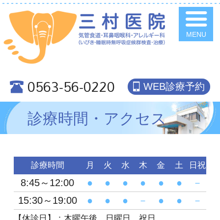
0563-56-0220
WEB診療予約
診療時間・アクセス
診療時間
月
火
水
木
金
土
日祝
8:45～12:00
●
●
●
●
●
●
－
15:30～19:00
●
●
●
－
●
●
－
【休診日】：木曜午後、日曜日、祝日